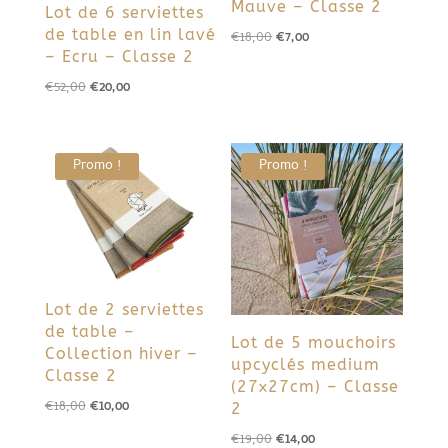
Mauve – Classe 2
Lot de 6 serviettes
de table en lin lavé
Le
Le
€
18,00
€
7,00
– Ecru – Classe 2
prix
prix
Le
Le
€
52,00
€
20,00
initial
actuel
prix
prix
était :
est :
initial
actuel
€18,00.
€7,00.
était :
est :
Promo !
Promo !
€52,00.
€20,00.
Lot de 2 serviettes
de table –
Lot de 5 mouchoirs
Collection hiver –
upcyclés medium
Classe 2
(27x27cm) – Classe
Le
Le
€
18,00
€
10,00
2
prix
prix
Le
Le
€
19,00
€
14,00