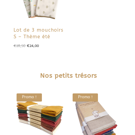
Lot de 3 mouchoirs
S – Thème été
Le
Le
€
28,50
€
24,00
prix
prix
initial
actuel
était :
est :
Nos petits trésors
€28,50.
€24,00.
Promo !
Promo !