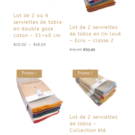
Lot de 2 ou 6
serviettes de table
Lot de 2 serviettes
en double gaze
de table en lin lavé
coton – 31×40 cm
– Ecru – classe 2
Plage
€
10,00
–
€
18,00
Le
Le
€
19,00
€
10,00
de
prix
prix
prix :
initial
actuel
€10,00
était :
est :
Promo !
Promo !
à
€19,00.
€10,00.
€18,00
Lot de 2 serviettes
de table –
Collection été