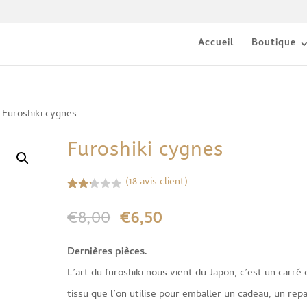
Accueil
Boutique
 Furoshiki cygnes
Furoshiki cygnes
(
18
avis client)
Noté
18
2.17
Le
Le
€
8,00
€
6,50
sur
5
prix
prix
bas
é
Dernières pièces.
initial
actuel
sur
notati
L’art du furoshiki nous vient du Japon, c’est un carré 
était :
est :
ons
client
tissu que l’on utilise pour emballer un cadeau, un repa
€8,00.
€6,50.