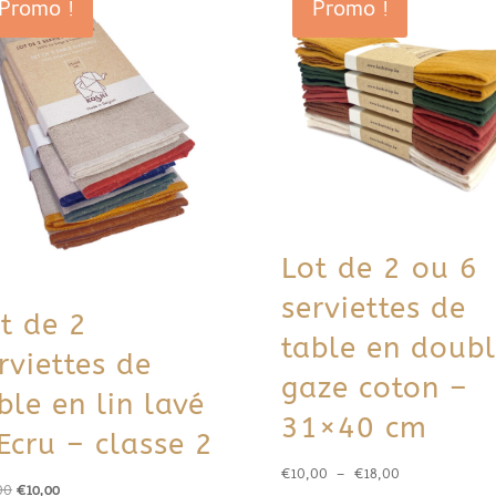
Promo !
Promo !
Lot de 2 ou 6
serviettes de
t de 2
table en doub
rviettes de
gaze coton –
ble en lin lavé
31×40 cm
Ecru – classe 2
Plage
€
10,00
–
€
18,00
Le
Le
00
€
10,00