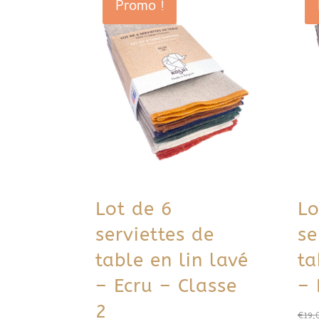
Promo !
Lot de 6
Lo
serviettes de
se
table en lin lavé
ta
– Ecru – Classe
– 
2
€
19,