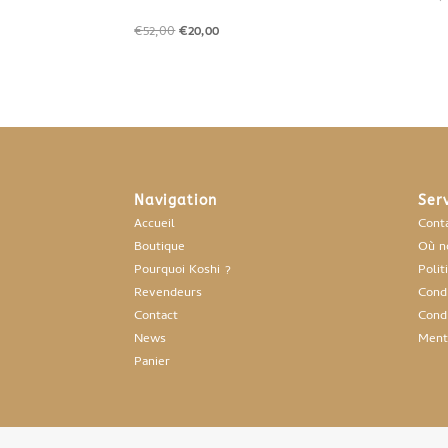
Le
Le
€
52,00
€
20,00
prix
prix
initial
actuel
était :
est :
€52,00.
€20,00.
Navigation
Ser
Accueil
Cont
Boutique
Où n
Pourquoi Koshi ?
Polit
Revendeurs
Cond.
Contact
Cond
News
Ment
Panier