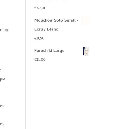
€
67,00
Mouchoir Solo Small -
Ecru / Blanc
qu’un
€
8,50
Furoshiki Large
€
11,00
t
que
les
les