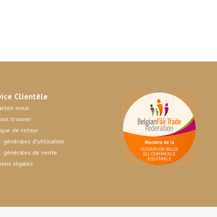
de
prix
prix
prix :
initial
actuel
€10,00
était :
est :
à
€19,00.
€10,00.
€18,00
vice Clientèle
actez-nous
ous trouver
ique de retour
 générales d’utilisation
. générales de vente
ions légales