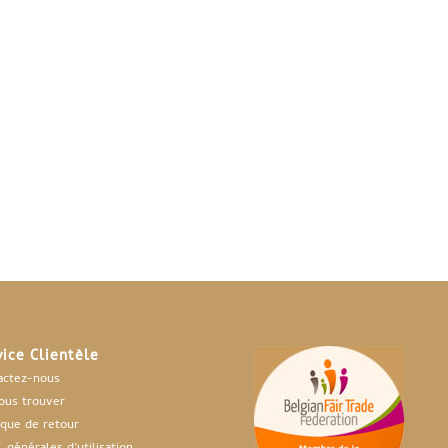
vice Clientèle
actez-nous
ous trouver
ique de retour