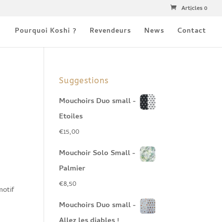
Articles 0
Pourquoi Koshi ?
Revendeurs
News
Contact
Suggestions
Mouchoirs Duo small -
Etoiles
€
15,00
Mouchoir Solo Small -
Palmier
€
8,50
motif
Mouchoirs Duo small -
Allez les diables !