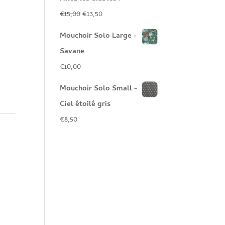
Le
Le
€
15,00
€
13,50
prix
prix
Mouchoir Solo Large -
initial
actuel
Savane
était :
est :
€
10,00
€15,00.
€13,50.
Mouchoir Solo Small -
Ciel étoilé gris
€
8,50