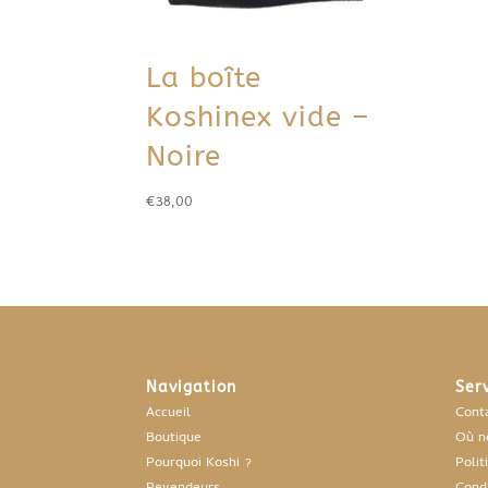
La boîte
Koshinex vide –
Noire
€
38,00
Navigation
Ser
Accueil
Cont
Boutique
Où n
Pourquoi Koshi ?
Polit