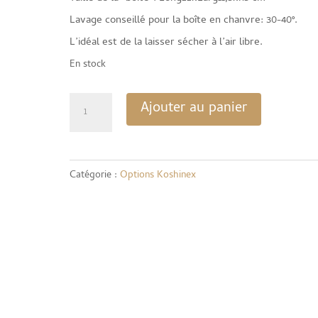
Lavage conseillé pour la boîte en chanvre: 30-40°.
L’idéal est de la laisser sécher à l’air libre.
En stock
quantité
Ajouter au panier
de
La
boîte
Catégorie :
Options Koshinex
Koshinex
vide
-
Beige