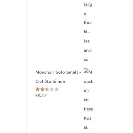
Mouchoir Solo Small -
Ciel étoilé noir
€
8,50
Note
2.45
sur
5