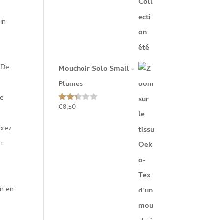
in
 De
Mouchoir Solo Small -
Plumes
te
€
8,50
Note
2.27
sur
ixez
5
ur
in en
.