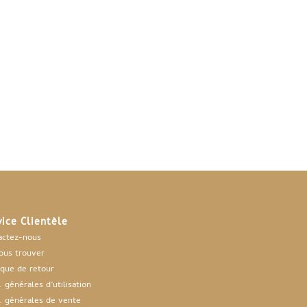
vice Clientèle
actez-nous
ous trouver
ique de retour
 générales d’utilisation
. générales de vente