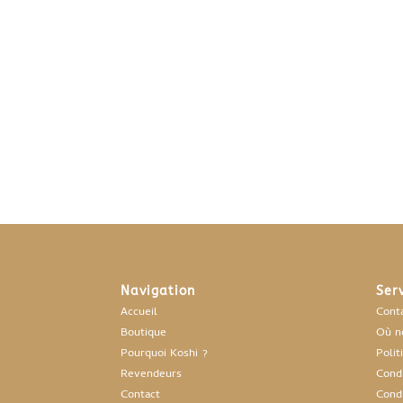
Navigation
Ser
Accueil
Cont
Boutique
Où n
Pourquoi Koshi ?
Polit
Revendeurs
Cond.
Contact
Cond