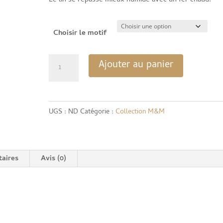
Le lin se repasse mieux humide avec un fer chaud.
Choisir le motif
quantité
Ajouter au panier
de
Lot
de
UGS :
ND
Catégorie :
Collection M&M
2
serviettes
de
aires
Avis (0)
table
en
lin