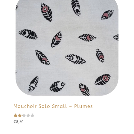
Mouchoir Solo Small – Plumes
€
8,50
Note
2.27
sur
5