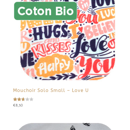
Mouchoir Solo Small – Love U
€
8,50
Note
2.58
sur
5