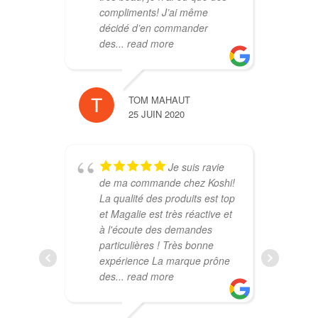
compliments! J’ai même
i
décidé d’en commander
d
des
... read more
r
TOM MAHAUT
25 JUIN 2020
Je suis ravie
de ma commande chez Koshi!
c
La qualité des produits est top
l
et Magalie est très réactive et
(
à l'écoute des demandes
p
particulières ! Très bonne
t
expérience La marque prône
s
des
... read more
t
q