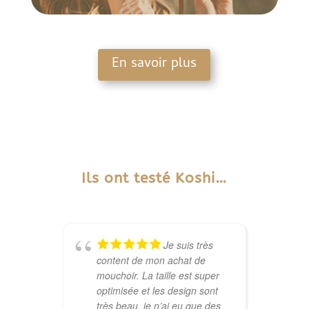
En savoir plus
Ils ont testé Koshi…
Je suis très
content de mon achat de
K
mouchoir. La taille est super
l
optimisée et les design sont
m
très beau, je n’ai eu que des
p