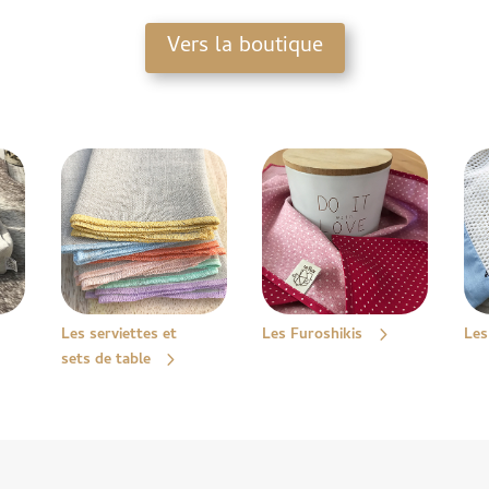
Vers la boutique
Les serviettes et
Les Furoshikis
Les
sets de table