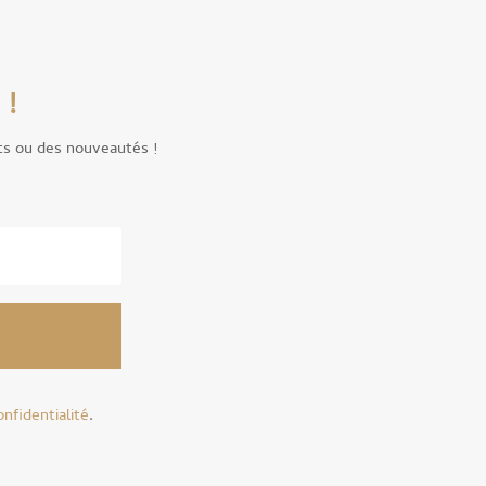
 !
ts ou des nouveautés !
onfidentialité
.