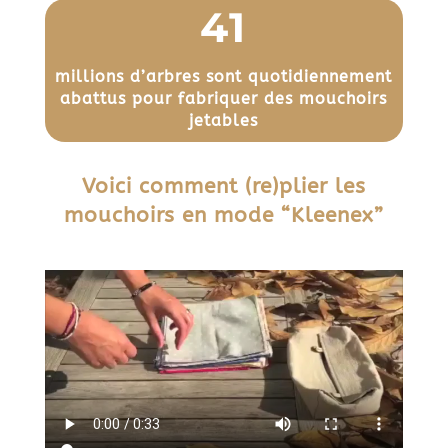
41
millions d’arbres sont quotidiennement
abattus pour fabriquer des mouchoirs
jetables
Voici comment (re)plier les
mouchoirs en mode “Kleenex”