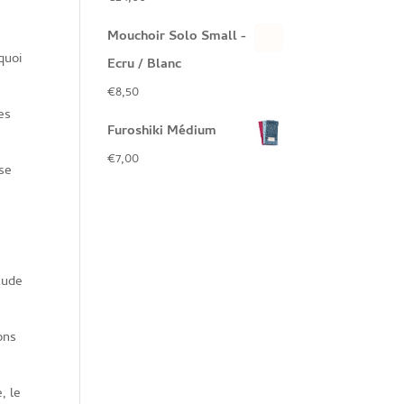
Mouchoir Solo Small -
quoi
Ecru / Blanc
€
8,50
es
Furoshiki Médium
€
7,00
ise
tude
ons
, le