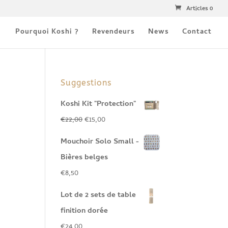
Articles 0
Pourquoi Koshi ?
Revendeurs
News
Contact
Suggestions
Koshi Kit "Protection"
Le
Le
€
22,00
€
15,00
prix
prix
Mouchoir Solo Small -
initial
actuel
Bières belges
était :
est :
€
8,50
€22,00.
€15,00.
Lot de 2 sets de table
finition dorée
€
24,00