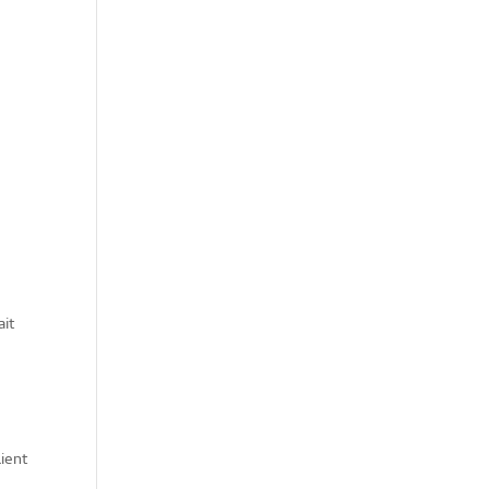
ait
ient