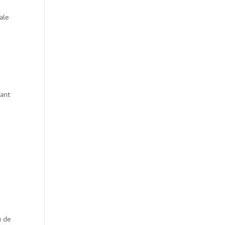
ale
sant
u de