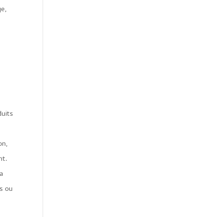
ge,
duits
on,
nt.
a
es ou