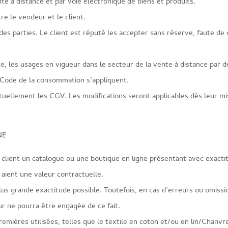
te à distance et par voie électronique de biens et produits.
e le vendeur et le client.
des parties. Le client est réputé les accepter sans réserve, faute de 
e, les usages en vigueur dans le secteur de la vente à distance par d
e Code de la consommation s’appliquent.
tuellement les CGV. Les modifications seront applicables dès leur m
NE
au client un catalogue ou une boutique en ligne présentant avec exacti
 aient une valeur contractuelle.
lus grande exactitude possible. Toutefois, en cas d’erreurs ou omissi
ur ne pourra être engagée de ce fait.
emières utilisées, telles que le textile en coton et/ou en lin/Chanvre