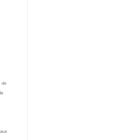
e de
de
 aux