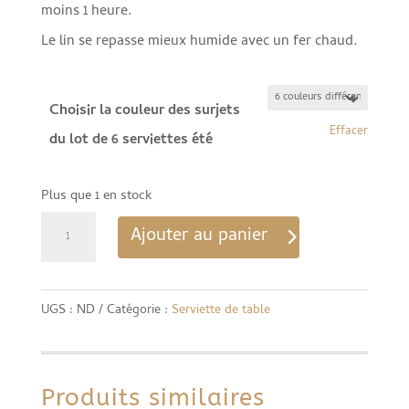
moins 1 heure.
Le lin se repasse mieux humide avec un fer chaud.
Choisir la couleur des surjets
Effacer
du lot de 6 serviettes été
Plus que 1 en stock
quantité
Ajouter au panier
de
Lot
UGS :
ND
Catégorie :
Serviette de table
de
6
serviettes
Produits similaires
de