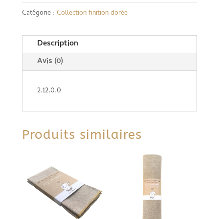
Catégorie :
Collection finition dorée
de
6
Description
serviettes
Avis (0)
de
table
2.12.0.0
finition
dorée
Produits similaires