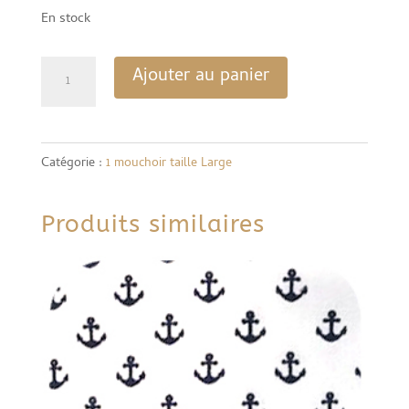
En stock
quantité
Ajouter au panier
de
Mouchoir
Solo
Catégorie :
1 mouchoir taille Large
Large
-
Produits similaires
Savane