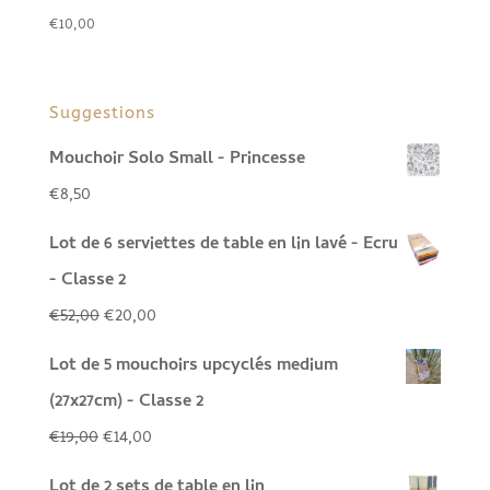
€
10,00
Suggestions
Mouchoir Solo Small - Princesse
€
8,50
Lot de 6 serviettes de table en lin lavé - Ecru
- Classe 2
Le
Le
€
52,00
€
20,00
prix
prix
Lot de 5 mouchoirs upcyclés medium
initial
actuel
(27x27cm) - Classe 2
était :
est :
Le
Le
€
19,00
€
14,00
€52,00.
€20,00.
prix
prix
Lot de 2 sets de table en lin