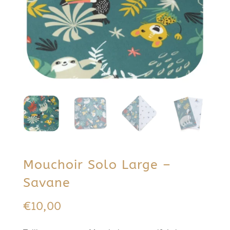
Mouchoir Solo Large –
Savane
€
10,00