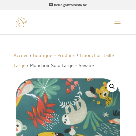
hello@infokoshi.be
Accueil
/
Boutique – Produits
/
1 mouchoir taille
Large
/ Mouchoir Solo Large – Savane