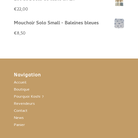
initial
actuel
€
22,00
était :
est :
Mouchoir Solo Small - Baleines bleues
€19,00.
€14,00.
€
8,50
Navigation
Accueil
Boutique
Pourquoi Koshi ?
Revendeurs
Contact
News
Panier