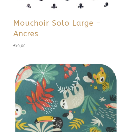
Mouchoir Solo Large –
Ancres
€
10,00