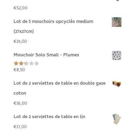
€
52,00
Lot de 5 mouchoirs upcyclés medium
(27x27cm)
€
19,00
Mouchoir Solo Small - Plumes
€
8,50
Note
2.27
sur
Lot de 2 serviettes de table en double gaze
5
coton
€
16,00
Lot de 2 serviettes de table en lin
€
17,00