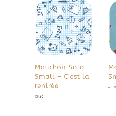
Mouchoir Solo
Mo
Small – C’est la
Sm
rentrée
€
8,5
€
8,50