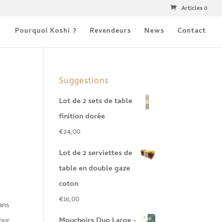
Articles 0
Pourquoi Koshi ?
Revendeurs
News
Contact
Suggestions
Lot de 2 sets de table
finition dorée
€
24,00
Lot de 2 serviettes de
table en double gaze
coton
€
16,00
ans
our
Mouchoirs Duo Large -