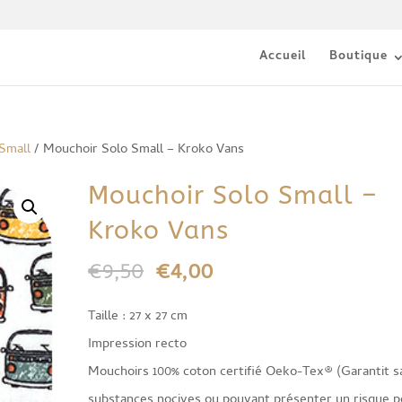
Accueil
Boutique
 Small
/ Mouchoir Solo Small – Kroko Vans
Mouchoir Solo Small –
Kroko Vans
Le
Le
€
9,50
€
4,00
prix
prix
Taille : 27 x 27 cm
initial
actuel
Impression recto
était :
est :
Mouchoirs 100% coton certifié Oeko-Tex® (Garantit s
€9,50.
€4,00.
substances nocives ou pouvant présenter un risque p