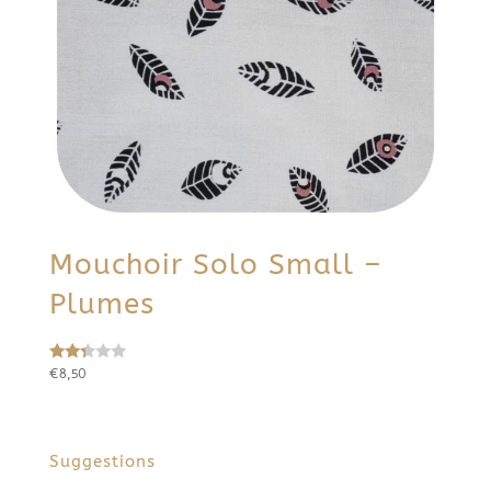
Mouchoir Solo Small –
Plumes
€
8,50
Note
2.27
sur
5
Suggestions