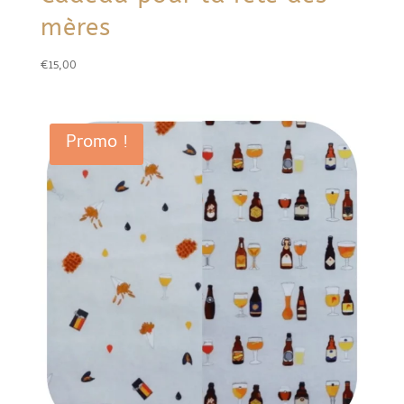
mères
€
15,00
Promo !