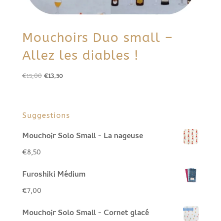
Mouchoirs Duo small –
Allez les diables !
Le
Le
€
15,00
€
13,50
prix
prix
initial
actuel
était :
est :
Suggestions
€15,00.
€13,50.
Mouchoir Solo Small - La nageuse
€
8,50
Furoshiki Médium
€
7,00
Mouchoir Solo Small - Cornet glacé