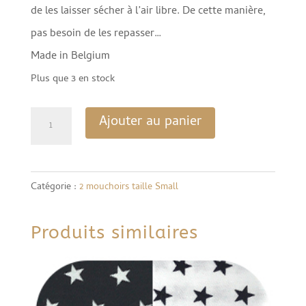
de les laisser sécher à l’air libre. De cette manière,
pas besoin de les repasser…
Made in Belgium
Plus que 3 en stock
quantité
Ajouter au panier
de
Mouchoirs
Duo
Catégorie :
2 mouchoirs taille Small
small
-
Produits similaires
Sous
le
soleil