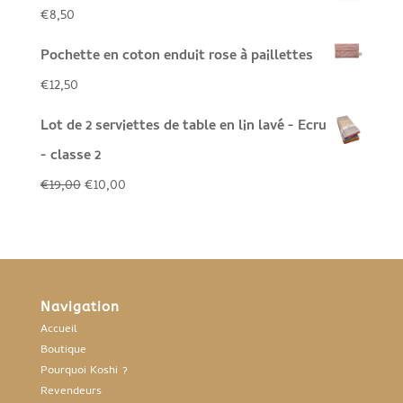
€
8,50
Pochette en coton enduit rose à paillettes
€
12,50
Lot de 2 serviettes de table en lin lavé - Ecru
- classe 2
Le
Le
€
19,00
€
10,00
prix
prix
initial
actuel
était :
est :
€19,00.
€10,00.
Navigation
Accueil
Boutique
Pourquoi Koshi ?
Revendeurs