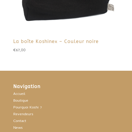
La boîte Koshinex – Couleur noire
€
67,00
Navigation
Accueil
Boutique
Pourquoi Koshi ?
Revendeurs
Contact
News