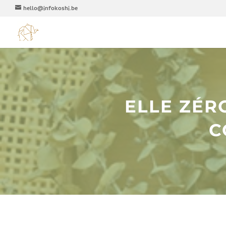
hello@infokoshi.be
ELLE ZÉR
C