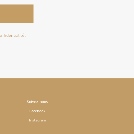
onfidentialité
.
Suivez-nous
Facebook
Instag
ram