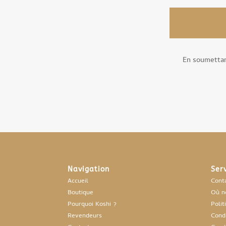
En soumettan
Navigation
Ser
Accueil
Cont
Boutique
Où n
Pourquoi Koshi ?
Polit
Revendeurs
Cond.