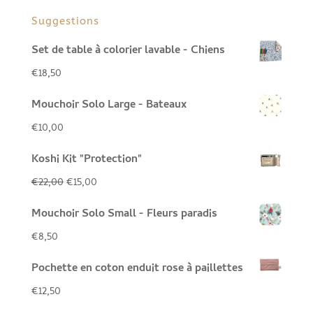
Suggestions
Set de table à colorier lavable - Chiens
€
18,50
Mouchoir Solo Large - Bateaux
€
10,00
Koshi Kit "Protection"
Le
Le
€
22,00
€
15,00
prix
prix
Mouchoir Solo Small - Fleurs paradis
initial
actuel
€
8,50
était :
est :
Pochette en coton enduit rose à paillettes
€22,00.
€15,00.
€
12,50