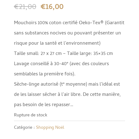
Le
Le
€
21,00
€
16,00
prix
prix
Mouchoirs 100% coton certifié Oeko-Tex® (Garantit
initial
actuel
sans substances nocives ou pouvant présenter un
était :
est :
risque pour la santé et l’environnement)
€21,00.
€16,00.
Taille small: 27 x 27 cm – Taille large: 35×35 cm
Lavage conseillé à 30-40° (avec des couleurs
semblables la première fois).
Sèche-linge autorisé (t° moyenne) mais l’idéal est
de les laisser sécher à l’air libre. De cette manière,
pas besoin de les repasser…
Rupture de stock
Catégorie :
Shopping Noël