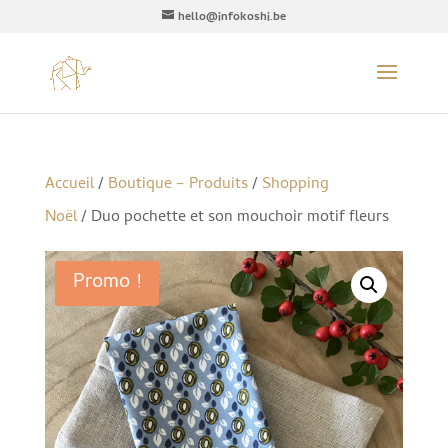
hello@infokoshi.be
Accueil
/
Boutique – Produits
/
Shopping
Noël
/ Duo pochette et son mouchoir motif fleurs
Promo !