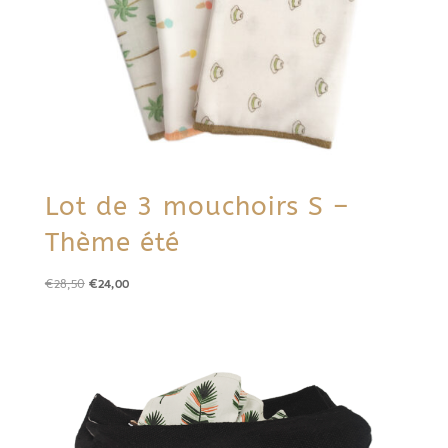
Lot de 3 mouchoirs S –
Thème été
Le
Le
€
28,50
€
24,00
prix
prix
initial
actuel
était :
est :
€28,50.
€24,00.