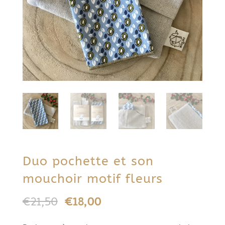
Duo pochette et son
mouchoir motif fleurs
Le
Le
€
21,50
€
18,00
prix
prix