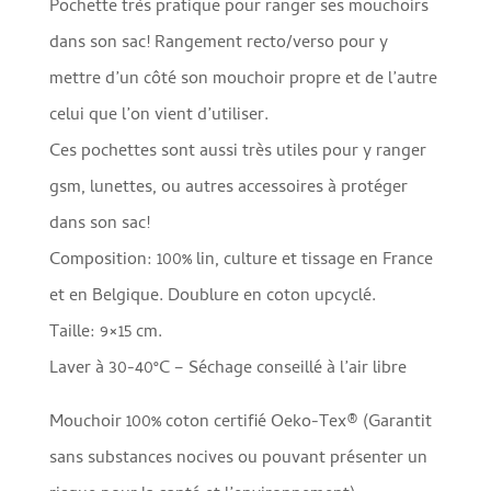
Pochette très pratique pour ranger ses mouchoirs
initial
actuel
dans son sac! Rangement recto/verso pour y
était :
est :
mettre d’un côté son mouchoir propre et de l’autre
€21,50.
€18,00.
celui que l’on vient d’utiliser.
Ces pochettes sont aussi très utiles pour y ranger
gsm, lunettes, ou autres accessoires à protéger
dans son sac!
Composition: 100% lin, culture et tissage en France
et en Belgique. Doublure en coton upcyclé.
Taille: 9×15 cm.
Laver à 30-40°C – Séchage conseillé à l’air libre
Mouchoir 100% coton certifié Oeko-Tex® (Garantit
sans substances nocives ou pouvant présenter un