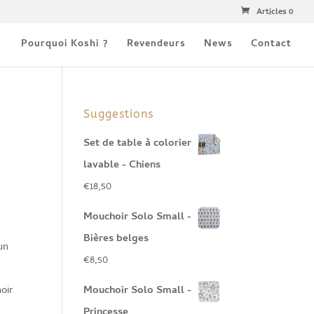
Articles 0
Pourquoi Koshi ?
Revendeurs
News
Contact
Suggestions
Set de table à colorier
lavable - Chiens
€
18,50
Mouchoir Solo Small -
Bières belges
un
€
8,50
oir
Mouchoir Solo Small -
Princesse