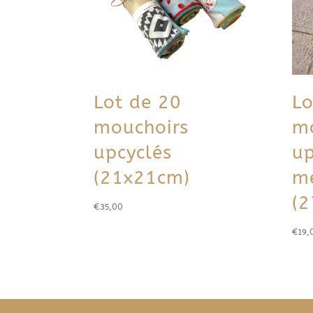
Lot de 20
Lo
mouchoirs
m
upcyclés
up
(21x21cm)
m
(
€
35,00
€
19,