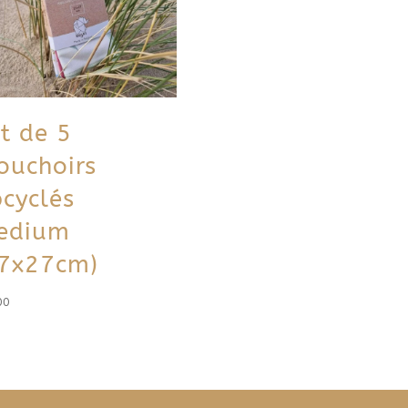
t de 5
ouchoirs
cyclés
edium
27x27cm)
00