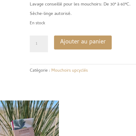
Lavage conseillé pour les mouchoirs: De 30° à 60°C.
Sèche-linge autorisé.
En stock
quantité
Ajouter au panier
de
Lot
de
Catégorie :
Mouchoirs upcyclés
20
mouchoirs
upcyclés
pliés