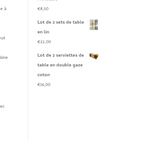
te à
€
8,50
Lot de 2 sets de table
en lin
eut
€
22,00
Lot de 2 serviettes de
line
table en double gaze
coton
€
16,00
vec