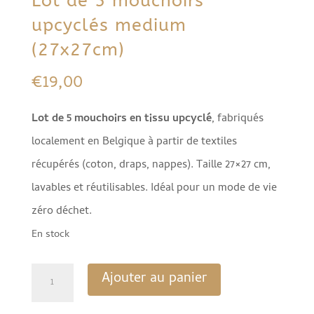
Lot de 5 mouchoirs
upcyclés medium
(27x27cm)
€
19,00
Lot de 5 mouchoirs en tissu upcyclé
, fabriqués
localement en Belgique à partir de textiles
récupérés (coton, draps, nappes). Taille 27×27 cm,
lavables et réutilisables. Idéal pour un mode de vie
zéro déchet.
En stock
quantité
Ajouter au panier
de