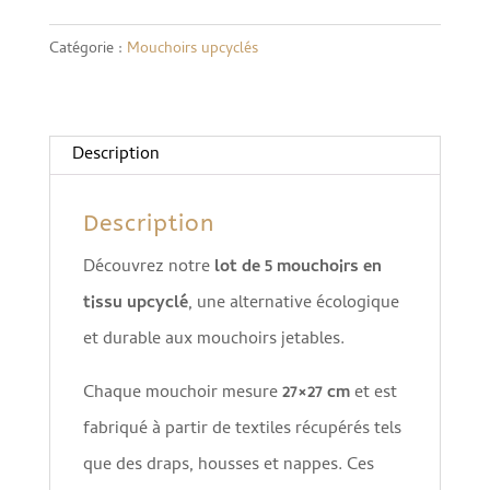
Lot
de
Catégorie :
Mouchoirs upcyclés
5
mouchoirs
upcyclés
Description
medium
Description
(27x27cm)
Découvrez notre
lot de 5 mouchoirs en
tissu upcyclé
, une alternative écologique
et durable aux mouchoirs jetables.
Chaque mouchoir mesure
27×27 cm
et est
fabriqué à partir de textiles récupérés tels
que des draps, housses et nappes. Ces