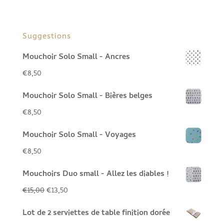
Suggestions
Mouchoir Solo Small - Ancres
€
8,50
Mouchoir Solo Small - Bières belges
€
8,50
Mouchoir Solo Small - Voyages
€
8,50
Mouchoirs Duo small - Allez les diables !
Le
Le
€
15,00
€
13,50
prix
prix
Lot de 2 serviettes de table finition dorée
initial
actuel