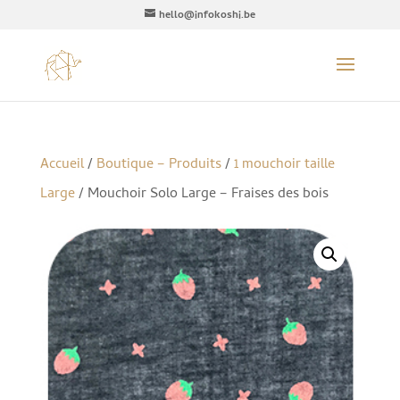
hello@infokoshi.be
Accueil
/
Boutique – Produits
/
1 mouchoir taille
Large
/ Mouchoir Solo Large – Fraises des bois