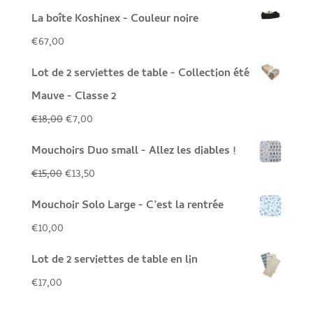
La boîte Koshinex - Couleur noire
€
67,00
Lot de 2 serviettes de table - Collection été
Mauve - Classe 2
Le
Le
€
18,00
€
7,00
prix
prix
Mouchoirs Duo small - Allez les diables !
initial
actuel
Le
Le
€
15,00
€
13,50
était :
est :
prix
prix
Mouchoir Solo Large - C’est la rentrée
€18,00.
€7,00.
initial
actuel
€
10,00
était :
est :
Lot de 2 serviettes de table en lin
€15,00.
€13,50.
€
17,00