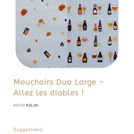
Mouchoirs Duo Large –
Allez les diables !
Le
Le
€
17,50
€
16,00
prix
prix
initial
actuel
était :
est :
Suggestions
€17,50.
€16,00.