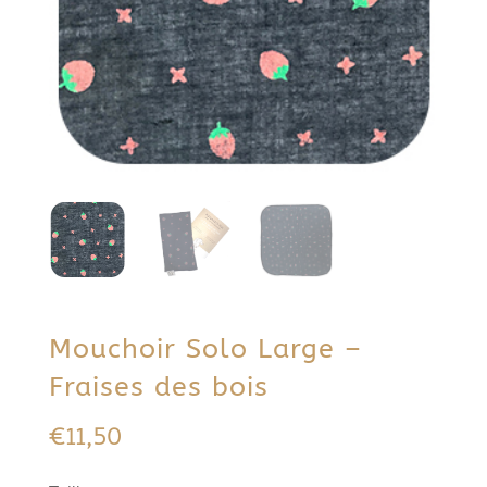
Mouchoir Solo Large –
Fraises des bois
€
11,50