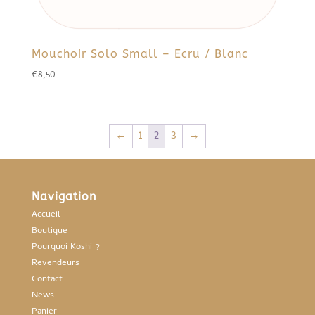
Mouchoir Solo Small – Ecru / Blanc
€
8,50
←
1
2
3
→
Navigation
Accueil
Boutique
Pourquoi Koshi ?
Revendeurs
Contact
News
Panier