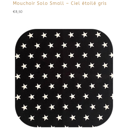
Mouchoir Solo Small – Ciel étoilé gris
€
8,50