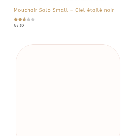
Mouchoir Solo Small – Ciel étoilé noir
€
8,50
Note
2.45
sur
5