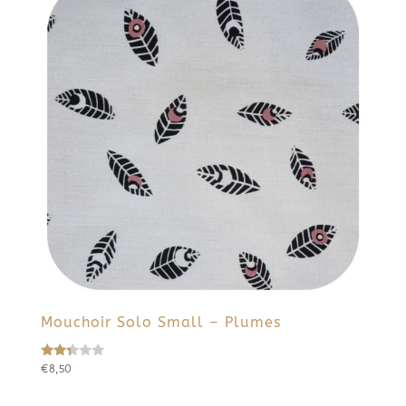
Mouchoir Solo Small – Plumes
€
8,50
Note
2.27
sur
5