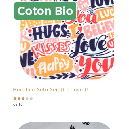
Mouchoir Solo Small – Love U
€
8,50
Note
2.58
sur
5