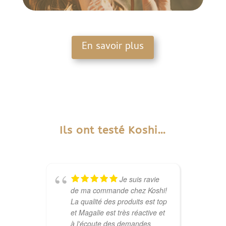
En savoir plus
Ils ont testé Koshi…
Je suis ravie
de ma commande chez Koshi!
c
La qualité des produits est top
l
et Magalie est très réactive et
(
à l'écoute des demandes
p