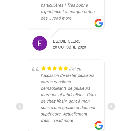
particulières ! Très bonne
t
expérience La marque prône
s
des
... read more
t
q
ELODIE CLERC
20 OCTOBRE 2020
J’ai eu
l’occasion de tester plusieurs
carrés et cotons
c
démaquillants de plusieurs
m
marques et fabrications. Ceux
o
de chez Koshi, sont à mon
t
sens d’une qualité et douceur
c
supérieure. Actuellement
d
c’est
... read more
d