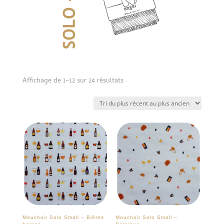
Trié
Affichage de 1–12 sur 24 résultats
du
plus
récent
au
plus
ancien
Mouchoir Solo Small – Bières
Mouchoir Solo Small –