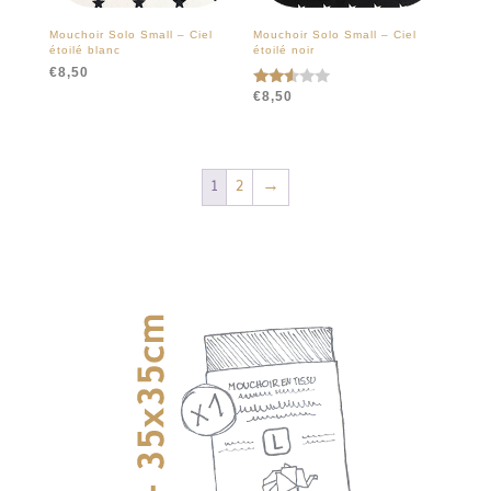
Mouchoir Solo Small – Ciel
Mouchoir Solo Small – Ciel
étoilé blanc
étoilé noir
€
8,50
€
8,50
Note
2.45
sur
5
1
2
→