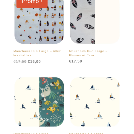
Promo !
Mouchoirs Duo Large – Allez
Mouchoirs Duo Large –
les diables !
Plumes et Ecru
Le
Le
€
17,50
€
17,50
€
16,00
prix
prix
initial
actuel
était :
est :
€17,50.
€16,00.
Mouchoirs Duo Large –
Mouchoir Solo Large –