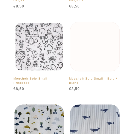
belges
Belgique
€
8,50
€
8,50
Mouchoir Solo Small –
Mouchoir Solo Small – Ecru /
Princesse
Blanc
€
8,50
€
8,50