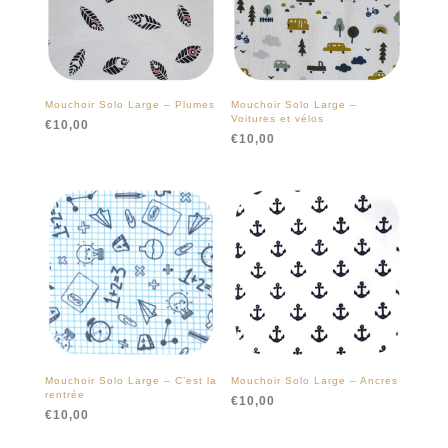
Mouchoir Solo Large – Plumes
Mouchoir Solo Large –
Voitures et vélos
€
10,00
€
10,00
Mouchoir Solo Large – C’est la
Mouchoir Solo Large – Ancres
rentrée
€
10,00
€
10,00