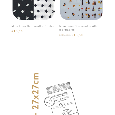
Mouchoirs Duo small – Etoiles
Mouchoirs Duo small – Allez
les diables !
€
15,00
Le
Le
€
15,00
€
13,50
prix
prix
initial
actuel
était :
est :
€15,00.
€13,50.